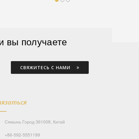
и вы получаете
СВЯЖИТЕСЬ С НАМИ
вязаться
Сямынь Город 361008, Китай
+86-592-5551199