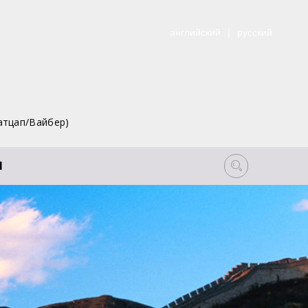
английский
|
русский
атцап/Вайбер)
Ы