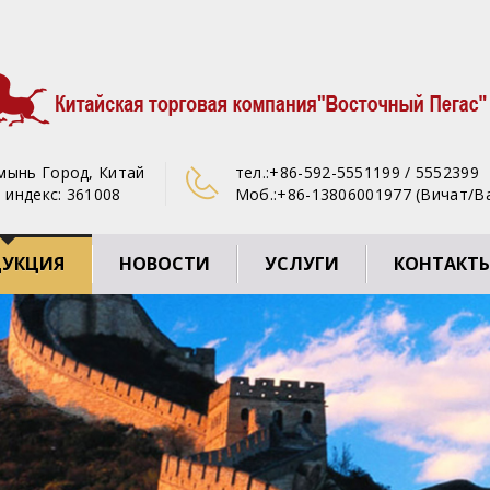
ямынь Город, Китай
тел.:
+86-592-5551199 / 5552399
 индекс: 361008
Моб.:
+86-13806001977 (Вичат/В
ДУКЦИЯ
НОВОСТИ
УСЛУГИ
КОНТАКТ