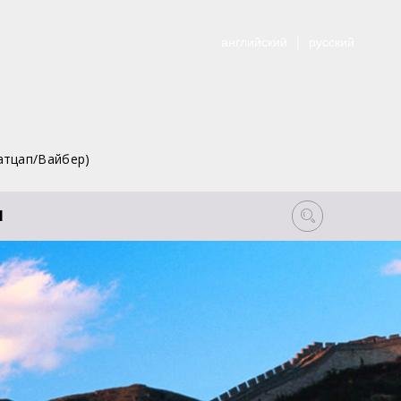
английский
|
русский
атцап/Вайбер)
Ы