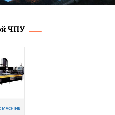
ой ЧПУ
NC MACHINE