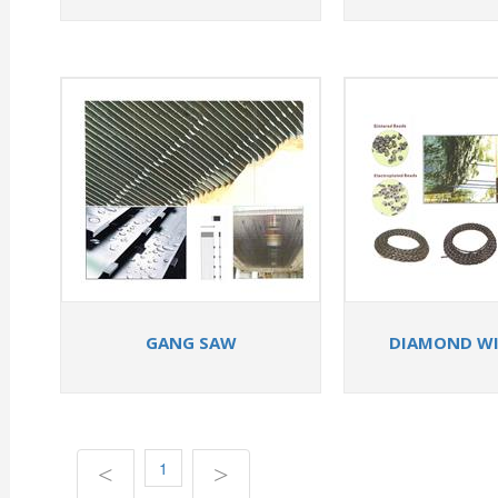
GANG SAW
DIAMOND WI
1
<
>