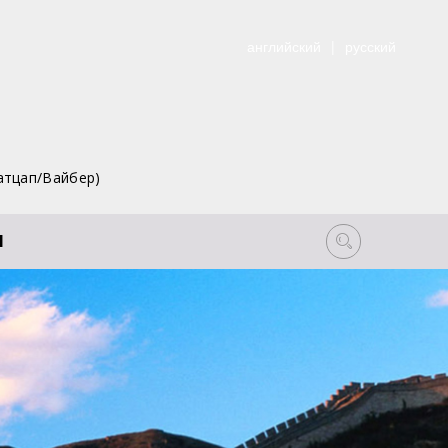
английский
|
русский
атцап/Вайбер)
Ы