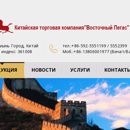
ямынь Город, Китай
тел.:
+86-592-5551199 / 5552399
 индекс: 361008
Моб.:
+86-13806001977 (Вичат/В
ДУКЦИЯ
НОВОСТИ
УСЛУГИ
КОНТАКТ